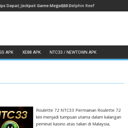
pa Timing Terbaik Bermain Mega888
SS APK
XE88 APK
NTC33 / NEWTOWN APK
Roulette 72 NTC33 Permainan Roulette 72
kini menjadi tumpuan utama dalam kalangan
peminat kasino atas talian di Malaysia,