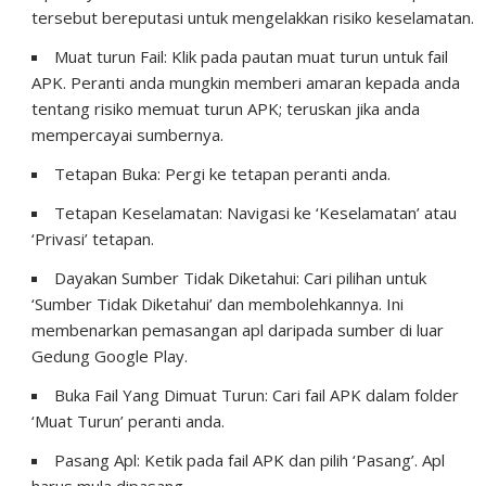
tersebut bereputasi untuk mengelakkan risiko keselamatan.
Muat turun Fail: Klik pada pautan muat turun untuk fail
APK. Peranti anda mungkin memberi amaran kepada anda
tentang risiko memuat turun APK; teruskan jika anda
mempercayai sumbernya.
Tetapan Buka: Pergi ke tetapan peranti anda.
Tetapan Keselamatan: Navigasi ke ‘Keselamatan’ atau
‘Privasi’ tetapan.
Dayakan Sumber Tidak Diketahui: Cari pilihan untuk
‘Sumber Tidak Diketahui’ dan membolehkannya. Ini
membenarkan pemasangan apl daripada sumber di luar
Gedung Google Play.
Buka Fail Yang Dimuat Turun: Cari fail APK dalam folder
‘Muat Turun’ peranti anda.
Pasang Apl: Ketik pada fail APK dan pilih ‘Pasang’. Apl