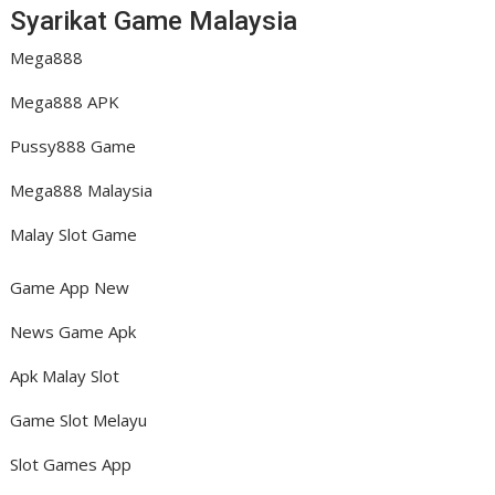
Syarikat Game Malaysia
Mega888
Mega888 APK
Pussy888 Game
Mega888 Malaysia
Malay Slot Game
Game App New
News Game Apk
Apk Malay Slot
Game Slot Melayu
Slot Games App