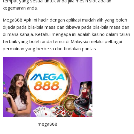
tempat yang sesuai untuk anda jika mesin slot adalah
kegemaran anda.
Mega888 Apk Ini hadir dengan aplikasi mudah alih yang boleh
dijeda pada bila-bila masa dan dibawa pada bila-bila masa dan
di mana sahaja. Ketahui mengapa ini adalah kasino dalam talian
terbaik yang boleh anda temui di Malaysia melalui pelbagai
permainan yang berbeza dan tindakan pantas.
mega888