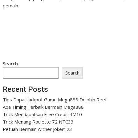
pemain.
Search
Search
Recent Posts
Tips Dapat Jackpot Game Mega888 Dolphin Reef
Apa Timing Terbaik Bermain Mega888
Trick Mendapatkan Free Credit RM10
Trick Menang Roulette 72 NTC33
Petuah Bermain Archer Joker123