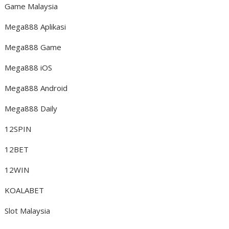
Game Malaysia
Mega888 Aplikasi
Mega888 Game
Mega888 iOS
Mega888 Android
Mega888 Daily
12SPIN
12BET
12WIN
KOALABET
Slot Malaysia