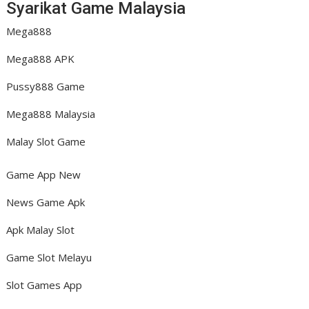
Syarikat Game Malaysia
Mega888
Mega888 APK
Pussy888 Game
Mega888 Malaysia
Malay Slot Game
Game App New
News Game Apk
Apk Malay Slot
Game Slot Melayu
Slot Games App