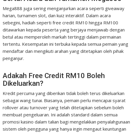
Mega888 juga sering menganjurkan acara seperti giveaway
harian, turnamen slot, dan kuiz interaktif. Dalam acara
sebegini, hadiah seperti free credit RM10 hingga RM100
ditawarkan kepada peserta yang berjaya menjawab dengan
betul atau memperoleh markah tertinggi dalam permainan
tertentu. Kesempatan ini terbuka kepada semua pemain yang
mendaftar dan mengikuti arahan yang ditetapkan oleh pihak
penganjur.
Adakah Free Credit RM10 Boleh
Dikeluarkan?
Kredit percuma yang diberikan tidak boleh terus dikeluarkan
sebagai wang tunai. Biasanya, pemain perlu mencapai syarat
rollover atau turnover yang telah ditetapkan sebelum boleh
membuat pengeluaran. Ini adalah standard dalam semua
promosi kasino dalam talian bagi mengelakkan penyalahgunaan
sistem oleh pengguna yang hanya ingin mengaut keuntungan