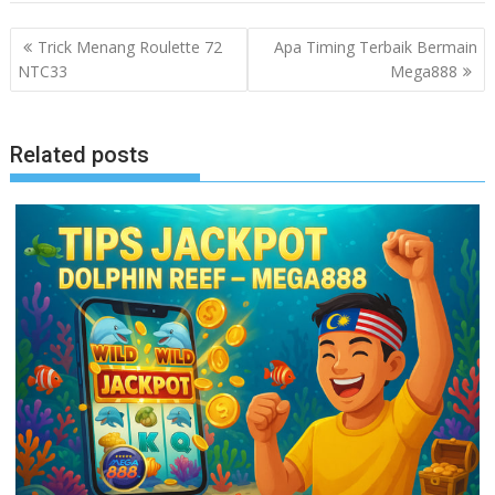
Post
Trick Menang Roulette 72
Apa Timing Terbaik Bermain
navigation
NTC33
Mega888
Related posts