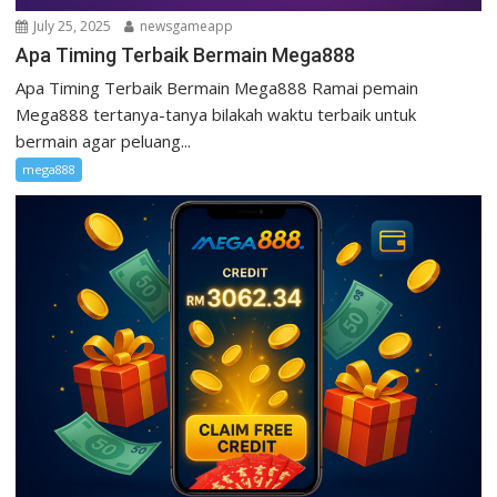
July 25, 2025
newsgameapp
Apa Timing Terbaik Bermain Mega888
Apa Timing Terbaik Bermain Mega888 Ramai pemain
Mega888 tertanya-tanya bilakah waktu terbaik untuk
bermain agar peluang...
mega888