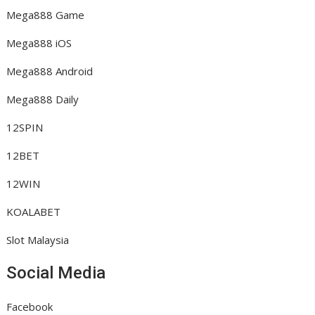
Mega888 Game
Mega888 iOS
Mega888 Android
Mega888 Daily
12SPIN
12BET
12WIN
KOALABET
Slot Malaysia
Social Media
Facebook