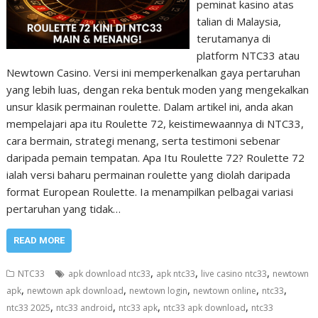
peminat kasino atas
talian di Malaysia,
terutamanya di
platform NTC33 atau
Newtown Casino. Versi ini memperkenalkan gaya pertaruhan
yang lebih luas, dengan reka bentuk moden yang mengekalkan
unsur klasik permainan roulette. Dalam artikel ini, anda akan
mempelajari apa itu Roulette 72, keistimewaannya di NTC33,
cara bermain, strategi menang, serta testimoni sebenar
daripada pemain tempatan. Apa Itu Roulette 72? Roulette 72
ialah versi baharu permainan roulette yang diolah daripada
format European Roulette. Ia menampilkan pelbagai variasi
pertaruhan yang tidak…
READ MORE
,
,
,
NTC33
apk download ntc33
apk ntc33
live casino ntc33
newtown
,
,
,
,
,
apk
newtown apk download
newtown login
newtown online
ntc33
,
,
,
,
ntc33 2025
ntc33 android
ntc33 apk
ntc33 apk download
ntc33