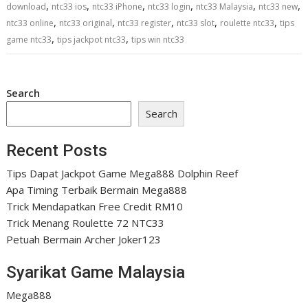
,
,
,
,
,
,
download
ntc33 ios
ntc33 iPhone
ntc33 login
ntc33 Malaysia
ntc33 new
,
,
,
,
,
ntc33 online
ntc33 original
ntc33 register
ntc33 slot
roulette ntc33
tips
,
,
game ntc33
tips jackpot ntc33
tips win ntc33
Search
Search
Recent Posts
Tips Dapat Jackpot Game Mega888 Dolphin Reef
Apa Timing Terbaik Bermain Mega888
Trick Mendapatkan Free Credit RM10
Trick Menang Roulette 72 NTC33
Petuah Bermain Archer Joker123
Syarikat Game Malaysia
Mega888