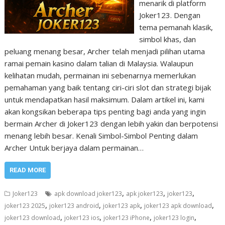
menarik di platform
Joker123. Dengan
tema pemanah klasik,
simbol khas, dan
peluang menang besar, Archer telah menjadi pilihan utama
ramai pemain kasino dalam talian di Malaysia. Walaupun
kelihatan mudah, permainan ini sebenarnya memerlukan
pemahaman yang baik tentang ciri-ciri slot dan strategi bijak
untuk mendapatkan hasil maksimum. Dalam artikel ini, kami
akan kongsikan beberapa tips penting bagi anda yang ingin
bermain Archer di Joker123 dengan lebih yakin dan berpotensi
menang lebih besar. Kenali Simbol-Simbol Penting dalam
Archer Untuk berjaya dalam permainan…
READ MORE
,
,
,
Joker123
apk download joker123
apk joker123
joker123
,
,
,
,
joker123 2025
joker123 android
joker123 apk
joker123 apk download
,
,
,
,
joker123 download
joker123 ios
joker123 iPhone
joker123 login