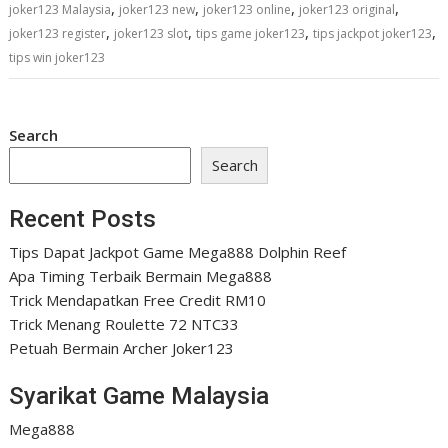
,
,
,
,
joker123 Malaysia
joker123 new
joker123 online
joker123 original
,
,
,
,
joker123 register
joker123 slot
tips game joker123
tips jackpot joker123
tips win joker123
Search
Search
Recent Posts
Tips Dapat Jackpot Game Mega888 Dolphin Reef
Apa Timing Terbaik Bermain Mega888
Trick Mendapatkan Free Credit RM10
Trick Menang Roulette 72 NTC33
Petuah Bermain Archer Joker123
Syarikat Game Malaysia
Mega888