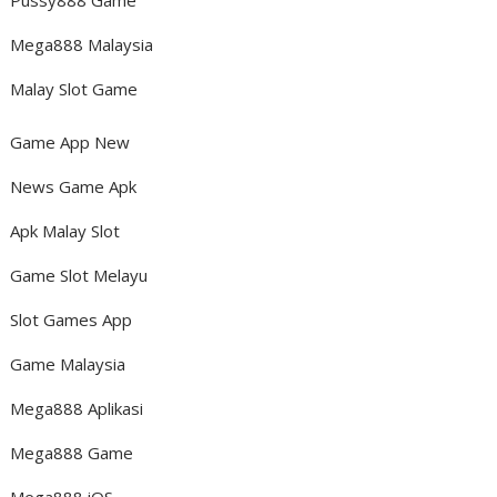
Pussy888 Game
Mega888 Malaysia
Malay Slot Game
Game App New
News Game Apk
Apk Malay Slot
Game Slot Melayu
Slot Games App
Game Malaysia
Mega888 Aplikasi
Mega888 Game