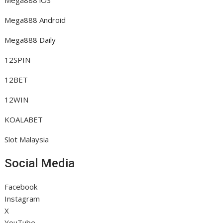
Mega888 iOS
Mega888 Android
Mega888 Daily
12SPIN
12BET
12WIN
KOALABET
Slot Malaysia
Social Media
Facebook
Instagram
X
YouTube