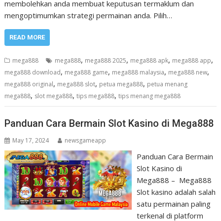
membolehkan anda membuat keputusan termaklum dan
mengoptimumkan strategi permainan anda. Pilih…
READ MORE
,
,
,
,
mega888
mega888
mega888 2025
mega888 apk
mega888 app
,
,
,
,
mega888 download
mega888 game
mega888 malaysia
mega888 new
,
,
,
mega888 original
mega888 slot
petua mega888
petua menang
,
,
,
mega888
slot mega888
tips mega888
tips menang mega888
Panduan Cara Bermain Slot Kasino di Mega888
May 17, 2024
newsgameapp
Panduan Cara Bermain
Slot Kasino di
Mega888 – Mega888
Slot kasino adalah salah
satu permainan paling
terkenal di platform