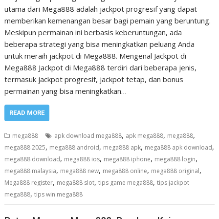
utama dari Mega888 adalah jackpot progresif yang dapat
memberikan kemenangan besar bagi pemain yang beruntung.
Meskipun permainan ini berbasis keberuntungan, ada
beberapa strategi yang bisa meningkatkan peluang Anda
untuk meraih jackpot di Mega888. Mengenal Jackpot di
Mega888 Jackpot di Mega888 terdiri dari beberapa jenis,
termasuk jackpot progresif, jackpot tetap, dan bonus
permainan yang bisa meningkatkan…
READ MORE
,
,
,
mega888
apk download mega888
apk mega888
mega888
,
,
,
,
mega888 2025
mega888 android
mega888 apk
mega888 apk download
,
,
,
,
mega888 download
mega888 ios
mega888 iphone
mega888 login
,
,
,
,
mega888 malaysia
mega888 new
mega888 online
mega888 original
,
,
,
Mega888 register
mega888 slot
tips game mega888
tips jackpot
,
mega888
tips win mega888