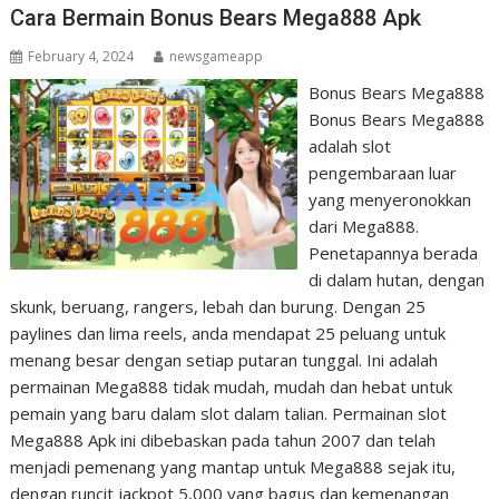
Cara Bermain Bonus Bears Mega888 Apk
February 4, 2024
newsgameapp
Bonus Bears Mega888
Bonus Bears Mega888
adalah slot
pengembaraan luar
yang menyeronokkan
dari Mega888.
Penetapannya berada
di dalam hutan, dengan
skunk, beruang, rangers, lebah dan burung. Dengan 25
paylines dan lima reels, anda mendapat 25 peluang untuk
menang besar dengan setiap putaran tunggal. Ini adalah
permainan Mega888 tidak mudah, mudah dan hebat untuk
pemain yang baru dalam slot dalam talian. Permainan slot
Mega888 Apk ini dibebaskan pada tahun 2007 dan telah
menjadi pemenang yang mantap untuk Mega888 sejak itu,
dengan runcit jackpot 5,000 yang bagus dan kemenangan