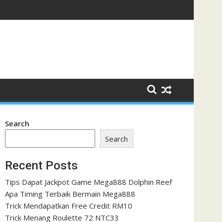
Search
Search
Recent Posts
Tips Dapat Jackpot Game Mega888 Dolphin Reef
Apa Timing Terbaik Bermain Mega888
Trick Mendapatkan Free Credit RM10
Trick Menang Roulette 72 NTC33