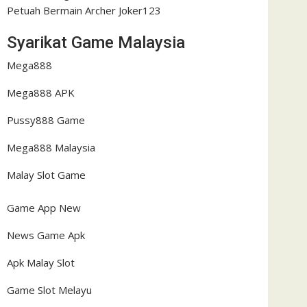
Petuah Bermain Archer Joker123
Syarikat Game Malaysia
Mega888
Mega888 APK
Pussy888 Game
Mega888 Malaysia
Malay Slot Game
Game App New
News Game Apk
Apk Malay Slot
Game Slot Melayu