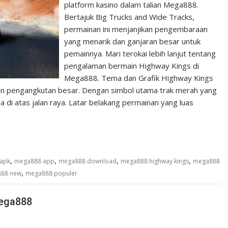
platform kasino dalam talian Mega888.
Bertajuk Big Trucks and Wide Tracks,
permainan ini menjanjikan pengembaraan
yang menarik dan ganjaran besar untuk
pemainnya. Mari terokai lebih lanjut tentang
pengalaman bermain Highway Kings di
Mega888. Tema dan Grafik Highway Kings
an pengangkutan besar. Dengan simbol utama trak merah yang
di atas jalan raya. Latar belakang permainan yang luas
,
,
,
,
apk
mega888 app
mega888 download
mega888 highway kings
mega888
,
88 new
mega888 populer
Mega888