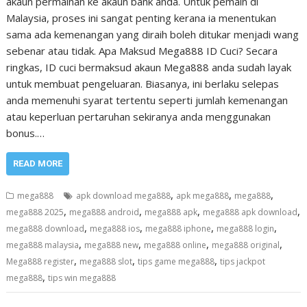
akaun permainan ke akaun bank anda. Untuk pemain di
Malaysia, proses ini sangat penting kerana ia menentukan
sama ada kemenangan yang diraih boleh ditukar menjadi wang
sebenar atau tidak. Apa Maksud Mega888 ID Cuci? Secara
ringkas, ID cuci bermaksud akaun Mega888 anda sudah layak
untuk membuat pengeluaran. Biasanya, ini berlaku selepas
anda memenuhi syarat tertentu seperti jumlah kemenangan
atau keperluan pertaruhan sekiranya anda menggunakan
bonus.…
READ MORE
,
,
,
mega888
apk download mega888
apk mega888
mega888
,
,
,
,
mega888 2025
mega888 android
mega888 apk
mega888 apk download
,
,
,
,
mega888 download
mega888 ios
mega888 iphone
mega888 login
,
,
,
,
mega888 malaysia
mega888 new
mega888 online
mega888 original
,
,
,
Mega888 register
mega888 slot
tips game mega888
tips jackpot
,
mega888
tips win mega888