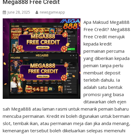
Mega888 Free Credit
June 28, 2025
newsgameapp
Apa Maksud Mega888
Free Credit? Mega888
Free Credit merujuk
kepada kredit
permainan percuma
yang diberikan kepada
pemain tanpa perlu
membuat deposit
terlebih dahulu. Ia
adalah satu bentuk
promosi yang biasa
ditawarkan oleh ejen
sah Mega888 atau laman rasmi untuk menarik pemain baharu
mencuba permainan. Kredit ini boleh digunakan untuk bermain
slot, tembak ikan, atau permainan meja dan jika anda menang,
kemenangan tersebut boleh dikeluarkan selepas memenuhi