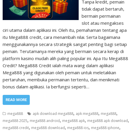
Tanpa kredit, pemain
tidak dapat bertaruh,
bermain permainan
slot atau mengakses
ciri utama dalam aplikasi ini. Oleh itu, pemahaman tentang apa
itu Mega888 credit, cara menambah nilai. Serta bagaimana
menggunakannya secara strategik sangat penting bagi setiap
pemain. Terutamanya mereka yang bermain secara kerap di
platform kasino mudah alih paling popular ini. Apa Itu Mega888
Credit? Mega888 Credit ialah mata wang dalam aplikasi
Mega888 yang digunakan oleh pemain untuk meletakkan
pertaruhan, membuka permainan tertentu, dan menikmati
bonus dalam aplikasi. Ia berfungsi seperti…
READ MORE
,
,
,
mega888
apk download mega888
apk mega888
mega888
,
,
,
,
mega888 2025
mega888 android
mega888 apk
mega888 apk download
,
,
,
,
mega888 credit
mega888 download
mega888 ios
mega888 iphone