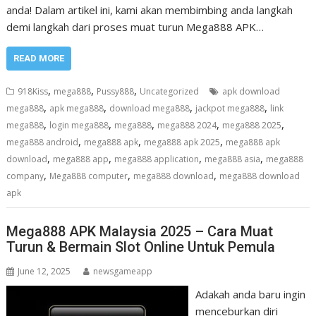
anda! Dalam artikel ini, kami akan membimbing anda langkah
demi langkah dari proses muat turun Mega888 APK…
READ MORE
,
,
,
918Kiss
mega888
Pussy888
Uncategorized
apk download
,
,
,
,
mega888
apk mega888
download mega888
jackpot mega888
link
,
,
,
,
,
mega888
login mega888
mega888
mega888 2024
mega888 2025
,
,
,
mega888 android
mega888 apk
mega888 apk 2025
mega888 apk
,
,
,
,
download
mega888 app
mega888 application
mega888 asia
mega888
,
,
,
company
Mega888 computer
mega888 download
mega888 download
apk
Mega888 APK Malaysia 2025 – Cara Muat
Turun & Bermain Slot Online Untuk Pemula
June 12, 2025
newsgameapp
Adakah anda baru ingin
menceburkan diri