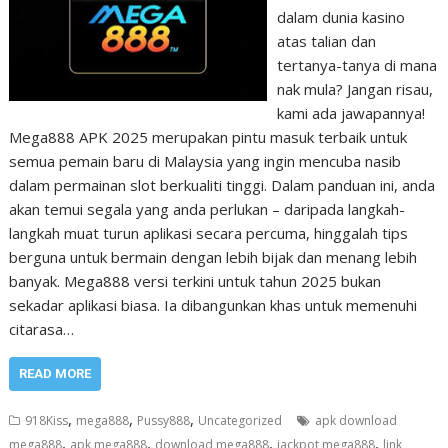
dalam dunia kasino
atas talian dan
tertanya-tanya di mana
nak mula? Jangan risau,
kami ada jawapannya!
Mega888 APK 2025 merupakan pintu masuk terbaik untuk
semua pemain baru di Malaysia yang ingin mencuba nasib
dalam permainan slot berkualiti tinggi. Dalam panduan ini, anda
akan temui segala yang anda perlukan – daripada langkah-
langkah muat turun aplikasi secara percuma, hinggalah tips
berguna untuk bermain dengan lebih bijak dan menang lebih
banyak. Mega888 versi terkini untuk tahun 2025 bukan
sekadar aplikasi biasa. Ia dibangunkan khas untuk memenuhi
citarasa…
READ MORE
,
,
,
918Kiss
mega888
Pussy888
Uncategorized
apk download
,
,
,
,
mega888
apk mega888
download mega888
jackpot mega888
link