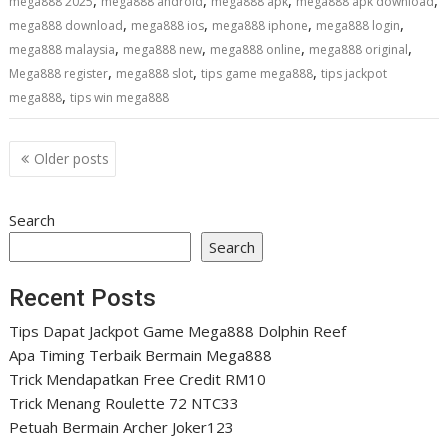
mega888 2025
mega888 android
mega888 apk
mega888 apk download
,
,
,
,
mega888 download
mega888 ios
mega888 iphone
mega888 login
,
,
,
,
mega888 malaysia
mega888 new
mega888 online
mega888 original
,
,
,
Mega888 register
mega888 slot
tips game mega888
tips jackpot
,
mega888
tips win mega888
Posts
Older posts
navigation
Search
Search
Recent Posts
Tips Dapat Jackpot Game Mega888 Dolphin Reef
Apa Timing Terbaik Bermain Mega888
Trick Mendapatkan Free Credit RM10
Trick Menang Roulette 72 NTC33
Petuah Bermain Archer Joker123