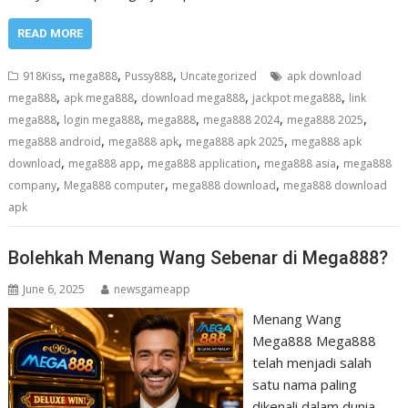
READ MORE
,
,
,
918Kiss
mega888
Pussy888
Uncategorized
apk download
,
,
,
,
mega888
apk mega888
download mega888
jackpot mega888
link
,
,
,
,
,
mega888
login mega888
mega888
mega888 2024
mega888 2025
,
,
,
mega888 android
mega888 apk
mega888 apk 2025
mega888 apk
,
,
,
,
download
mega888 app
mega888 application
mega888 asia
mega888
,
,
,
company
Mega888 computer
mega888 download
mega888 download
apk
Bolehkah Menang Wang Sebenar di Mega888?
June 6, 2025
newsgameapp
Menang Wang
Mega888 Mega888
telah menjadi salah
satu nama paling
dikenali dalam dunia