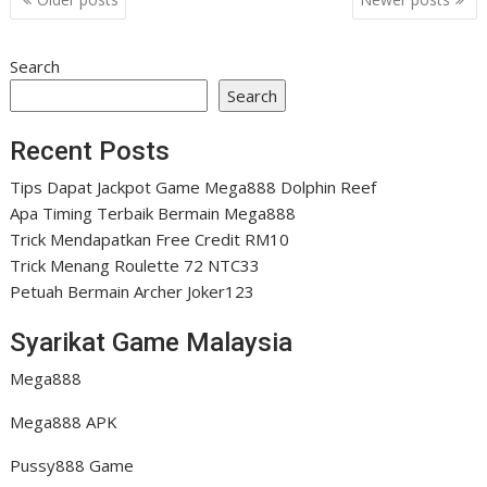
navigation
Search
Search
Recent Posts
Tips Dapat Jackpot Game Mega888 Dolphin Reef
Apa Timing Terbaik Bermain Mega888
Trick Mendapatkan Free Credit RM10
Trick Menang Roulette 72 NTC33
Petuah Bermain Archer Joker123
Syarikat Game Malaysia
Mega888
Mega888 APK
Pussy888 Game