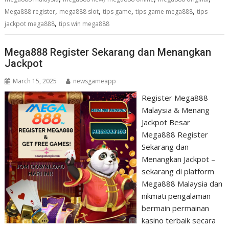
,
,
,
,
Mega888 register
mega888 slot
tips game
tips game mega888
tips
,
jackpot mega888
tips win mega888
Mega888 Register Sekarang dan Menangkan
Jackpot
March 15, 2025
newsgameapp
Register Mega888
Malaysia & Menang
Jackpot Besar
Mega888 Register
Sekarang dan
Menangkan Jackpot –
sekarang di platform
Mega888 Malaysia dan
nikmati pengalaman
bermain permainan
kasino terbaik secara