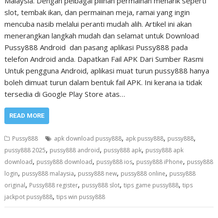
Malaysia. Dengan pelbagai pilihan permainan menarik seperti
slot, tembak ikan, dan permainan meja, ramai yang ingin
mencuba nasib melalui peranti mudah alih. Artikel ini akan
menerangkan langkah mudah dan selamat untuk Download
Pussy888 Android dan pasang aplikasi Pussy888 pada
telefon Android anda. Dapatkan Fail APK Dari Sumber Rasmi
Untuk pengguna Android, aplikasi muat turun pussy888 hanya
boleh dimuat turun dalam bentuk fail APK. Ini kerana ia tidak
tersedia di Google Play Store atas…
READ MORE
,
,
,
Pussy888
apk download pussy888
apk pussy888
pussy888
,
,
,
pussy888 2025
pussy888 android
pussy888 apk
pussy888 apk
,
,
,
,
download
pussy888 download
pussy888 ios
pussy888 iPhone
pussy888
,
,
,
,
login
pussy888 malaysia
pussy888 new
pussy888 online
pussy888
,
,
,
,
original
Pussy888 register
pussy888 slot
tips game pussy888
tips
,
jackpot pussy888
tips win pussy888