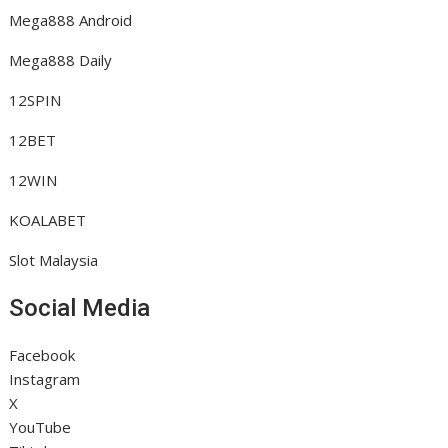
Mega888 Android
Mega888 Daily
12SPIN
12BET
12WIN
KOALABET
Slot Malaysia
Social Media
Facebook
Instagram
X
YouTube