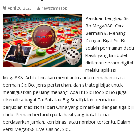
April 26, 2025
newsgameapp
Panduan Lengkap Sic
Bo Mega888: Cara
Bermain & Menang
Dengan Bijak Sic Bo
adalah permainan dadu
klasik yang kini boleh
dinikmati secara digital
melalui aplikasi
Mega888. Artikel ini akan membantu anda memahami cara
bermain Sic Bo, jenis pertaruhan, dan strategi bijak untuk
meningkatkan peluang menang. Apa Itu Sic Bo? Sic Bo (juga
dikenali sebagai Tai Sai atau Big Small) ialah permainan
perjudian tradisional dari China yang dimainkan dengan tiga biji
dadu. Pemain bertaruh pada hasil yang bakal keluar
berdasarkan jumlah, kombinasi atau nombor tertentu. Dalam
versi Mega888 Live Casino, Sic…