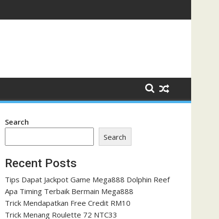
Search
Search
Recent Posts
Tips Dapat Jackpot Game Mega888 Dolphin Reef
Apa Timing Terbaik Bermain Mega888
Trick Mendapatkan Free Credit RM10
Trick Menang Roulette 72 NTC33