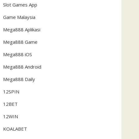
Slot Games App
Game Malaysia
Mega888 Aplikasi
Mega888 Game
Mega888 iOS
Mega888 Android
Mega888 Daily
12SPIN
12BET
12WIN
KOALABET