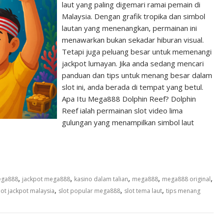
laut yang paling digemari ramai pemain di
Malaysia. Dengan grafik tropika dan simbol
lautan yang menenangkan, permainan ini
menawarkan bukan sekadar hiburan visual.
Tetapi juga peluang besar untuk memenangi
jackpot lumayan. Jika anda sedang mencari
panduan dan tips untuk menang besar dalam
slot ini, anda berada di tempat yang betul.
Apa Itu Mega888 Dolphin Reef? Dolphin
Reef ialah permainan slot video lima
gulungan yang menampilkan simbol laut
,
,
,
,
,
ega888
jackpot mega888
kasino dalam talian
mega888
mega888 original
,
,
,
lot jackpot malaysia
slot popular mega888
slot tema laut
tips menang