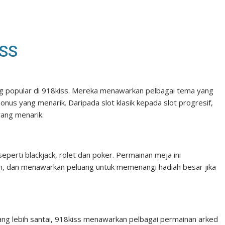
ISS
ling popular di 918kiss. Mereka menawarkan pelbagai tema yang
bonus yang menarik. Daripada slot klasik kepada slot progresif,
yang menarik.
erti blackjack, rolet dan poker. Permainan meja ini
n, dan menawarkan peluang untuk memenangi hadiah besar jika
g lebih santai, 918kiss menawarkan pelbagai permainan arked