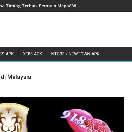
pa Timing Terbaik Bermain Mega888
SS APK
XE88 APK
NTC33 / NEWTOWN APK
 di Malaysia