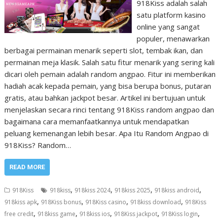
918Kiss adalah salah
satu platform kasino
online yang sangat
populer, menawarkan
berbagai permainan menarik seperti slot, tembak ikan, dan
permainan meja klasik. Salah satu fitur menarik yang sering kali
dicari oleh pemain adalah random angpao. Fitur ini memberikan
hadiah acak kepada pemain, yang bisa berupa bonus, putaran
gratis, atau bahkan jackpot besar. Artikel ini bertujuan untuk
menjelaskan secara rinci tentang 918Kiss random angpao dan
bagaimana cara memanfaatkannya untuk mendapatkan
peluang kemenangan lebih besar. Apa Itu Random Angpao di
918Kiss? Random…
READ MORE
,
,
,
,
918Kiss
918kiss
918kiss 2024
918kiss 2025
918kiss android
,
,
,
,
918kiss apk
918Kiss bonus
918Kiss casino
918kiss download
918Kiss
,
,
,
,
,
free credit
918kiss game
918kiss ios
918Kiss jackpot
918Kiss login