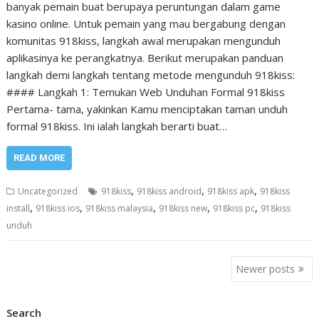
banyak pemain buat berupaya peruntungan dalam game
kasino online. Untuk pemain yang mau bergabung dengan
komunitas 918kiss, langkah awal merupakan mengunduh
aplikasinya ke perangkatnya. Berikut merupakan panduan
langkah demi langkah tentang metode mengunduh 918kiss:
#### Langkah 1: Temukan Web Unduhan Formal 918kiss
Pertama- tama, yakinkan Kamu menciptakan taman unduh
formal 918kiss. Ini ialah langkah berarti buat…
READ MORE
,
,
,
Uncategorized
918kiss
918kiss android
918kiss apk
918kiss
,
,
,
,
,
install
918kiss ios
918kiss malaysia
918kiss new
918kiss pc
918kiss
unduh
Posts
Newer posts
navigation
Search