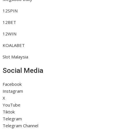
12SPIN
12BET
12WIN
KOALABET
Slot Malaysia
Social Media
Facebook
Instagram
X
YouTube
Tiktok
Telegram
Telegram Channel